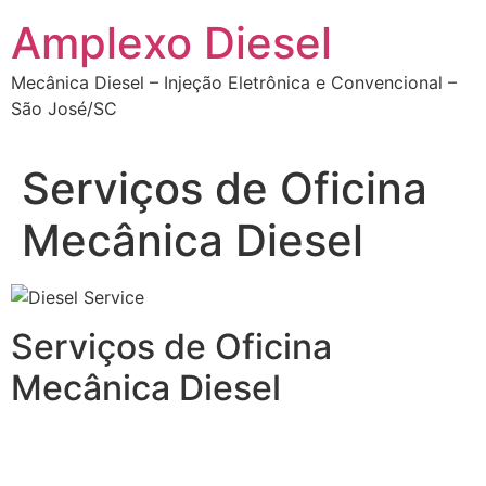
Ir
Amplexo Diesel
para
o
Mecânica Diesel – Injeção Eletrônica e Convencional –
conteúdo
São José/SC
Serviços de Oficina
Mecânica Diesel
Serviços de Oficina
Mecânica Diesel
Serviços de Oficina Mecânica Diesel na Grande
Florianópolis.