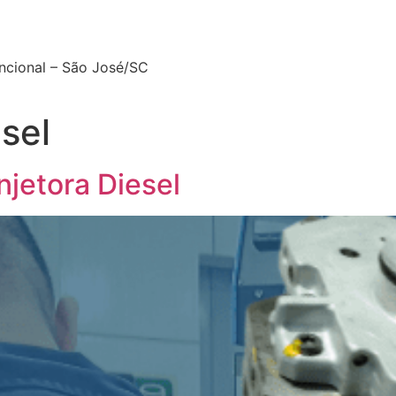
encional – São José/SC
sel
jetora Diesel