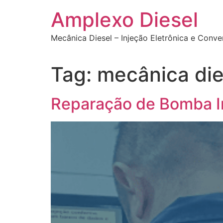
Ir
Amplexo Diesel
para
o
Mecânica Diesel – Injeção Eletrônica e Conv
conteúdo
Tag:
mecânica die
Reparação de Bomba In