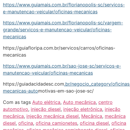
https://www.guiamais.com.br/florianopolis-sc/servicos-
e-manutencao-veicular/oficinas-mecanicas
https://www.guiamais.com.br/florianopolis-sc/vargem-
grande/servicos-e-manutencao-veicular/oficinas-
mecanicas
https://guiafloripa.com.br/servicos/carros/oficinas-
mecanicas
https://www.guiamais.com.br/sao-jose-sc/servicos-e-
manutencao-veicular/oficinas-mecanicas
https://guiadacidadesc.com
.br/negocio_category/oficinas
mecanicas-auto
motivas-em-sao-jose-sc/
Com as tags
Auto elétrica
,
Auto mecânica
,
centro
automotivo
,
injeção diesel
,
injeção eletrônica
,
injeção
mecânica
,
injeção mecânica diesel
,
Mecânica
,
mecânica
diesel
,
oficina
,
oficina camionetes
,
oficina diesel
,
oficina
mecânica
,
oficina mecânica caminhonete diesel
,
oficina